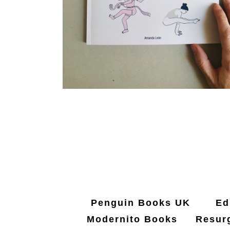
VER PROYECTO
Penguin Books UK
Edi
Modernito Books
Resur